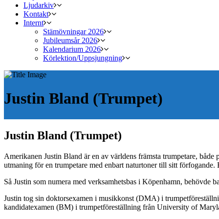
Ljudarkiv
Kontakt
Internt
Stämövningar 2026
Jubileumsår 2026
Kalendarium 2026
Körlektion/Uppsjungning
Justin Bland (Trumpet)
Justin Bland (Trumpet)
Amerikanen Justin Bland är en av världens främsta trumpetare, både på 
utmaning för en trumpetare med enbart naturtoner till sitt förfogande.
Så Justin som numera med verksamhetsbas i Köpenhamn, behövde bara h
Justin tog sin doktorsexamen i musikkonst (DMA) i trumpetföreställn
kandidatexamen (BM) i trumpetföreställning från University of Maryl