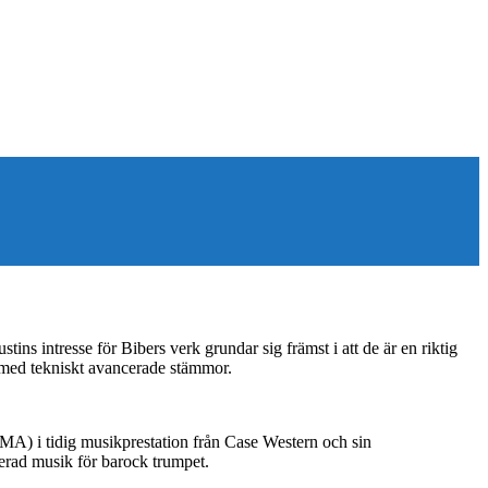
ns intresse för Bibers verk grundar sig främst i att de är en riktig
ch med tekniskt avancerade stämmor.
MA) i tidig musikprestation från Case Western och sin
trerad musik för barock trumpet.