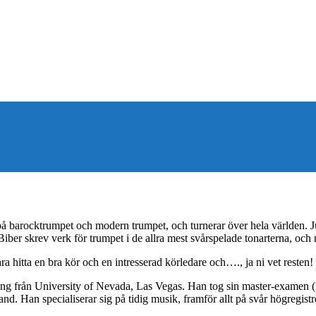
barocktrumpet och modern trumpet, och turnerar över hela världen. Justi
 Biber skrev verk för trumpet i de allra mest svårspelade tonarterna, o
itta en bra kör och en intresserad körledare och…., ja ni vet resten!
ing från University of Nevada, Las Vegas.
Han tog sin master-examen (
and.
Han specialiserar sig på tidig musik, framför allt på svår högregis