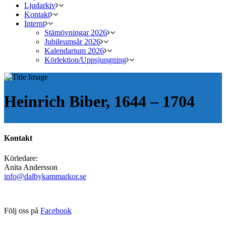
Ljudarkiv
Kontakt
Internt
Stämövningar 2026
Jubileumsår 2026
Kalendarium 2026
Körlektion/Uppsjungning
Heinrich Biber, 1644 – 1704
Kontakt
Körledare:
Anita Andersson
info@dalbykammarkor.se
Följ oss på
Facebook