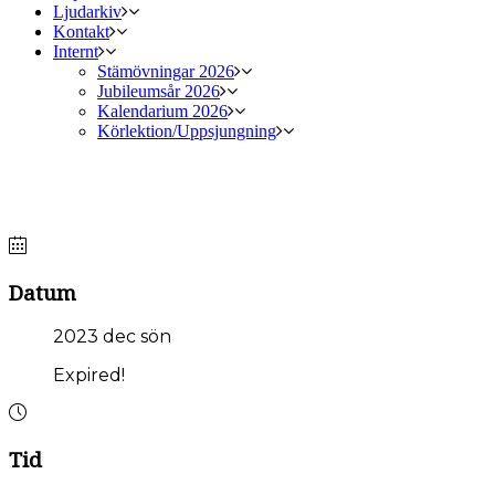
Ljudarkiv
Kontakt
Internt
Stämövningar 2026
Jubileumsår 2026
Kalendarium 2026
Körlektion/Uppsjungning
Adventsmässor 3 december
Datum
2023 dec sön
Expired!
Tid