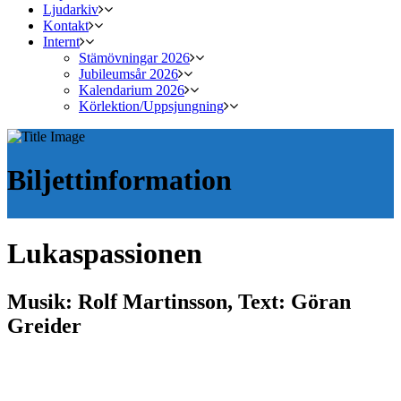
Ljudarkiv
Kontakt
Internt
Stämövningar 2026
Jubileumsår 2026
Kalendarium 2026
Körlektion/Uppsjungning
Biljettinformation
Lukaspassionen
Musik: Rolf Martinsson, Text: Göran
Greider