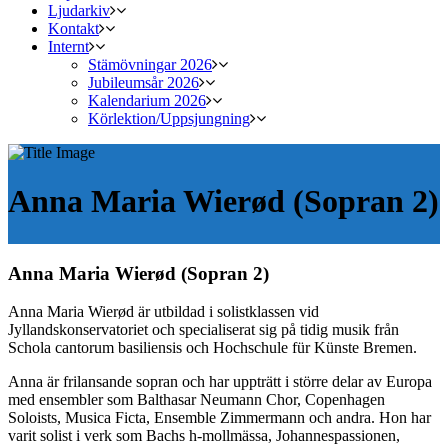
Ljudarkiv
Kontakt
Internt
Stämövningar 2026
Jubileumsår 2026
Kalendarium 2026
Körlektion/Uppsjungning
Anna Maria Wierød (Sopran 2)
Anna Maria Wierød (Sopran 2)
Anna Maria Wierød är utbildad i solistklassen vid
Jyllandskonservatoriet och specialiserat sig på tidig musik från
Schola cantorum basiliensis och Hochschule für Künste Bremen.
Anna är frilansande sopran och har uppträtt i större delar av Europa
med ensembler som Balthasar Neumann Chor, Copenhagen
Soloists, Musica Ficta, Ensemble Zimmermann och andra.
Hon har
varit solist i verk som Bachs h-mollmässa, Johannespassionen,